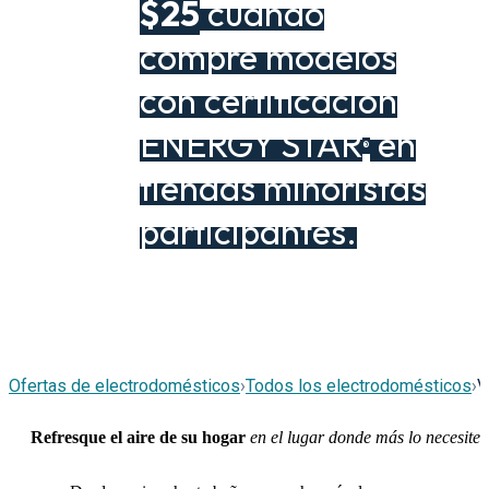
$25
cuando
compre modelos
con certificación
ENERGY STAR
en
®
tiendas minoristas
participantes.
Ofertas de electrodomésticos
›
Todos los electrodomésticos
›
V
Refresque el aire de su hogar
en el lugar donde más lo necesite.