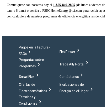
Comuníquese con nosotros hoy al
1-855-846-2895
(de lunes a viernes de 
a.m. a 8 p.m.) o escriba a
PSEGHomeEnergy@icf.com
para recibir ayud
con cualquiera de nuestros programas de eficiencia energética residencial.
Pagos en la Factura -
FlexPower
FAQs
Preguntas sobre
Trade Ally Portal
Programas
SmartFlex
Contáctanos
Ofertas de
Evaluaciones de
Electrodomésticos
Energía en el Hogar
Términos y
Condiciones